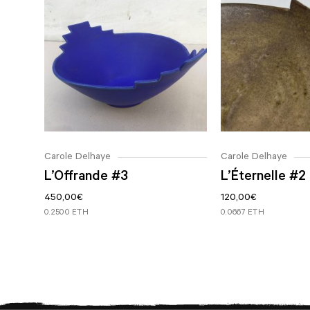
Vous pouvez également choisir de retirer
Pour plus d’informations sur les retours et les
votre tirage en personne à la galerie. Nous
remboursements, veuillez lire nos conditions
veillerons à ce que votre tirage soit emballé
générales.
et prêt à partir à votre arrivée.
Veuillez noter que si l’œuvre est expédiée à
l’étranger depuis le Maroc, il se peut que vous
deviez payer des frais d’importation/de
douane qui ne sont pas couverts par nos frais
Carole Delhaye
Carole Delhaye
d’expédition.
L’Offrande #3
L’Éternelle #2
450,00
€
120,00
€
0.2500 ETH
0.0667 ETH