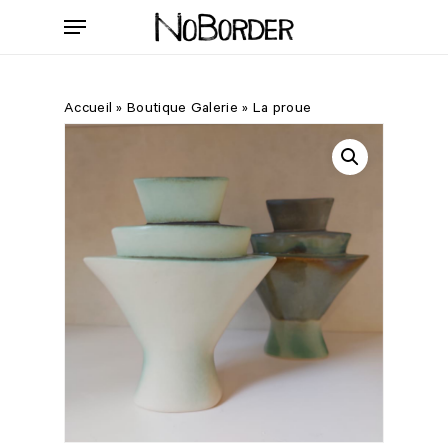
Skip
Menu
to
main
content
Accueil
»
Boutique Galerie
»
La proue