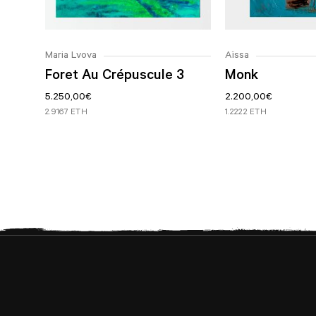
Maria Lvova
Aïssa
Foret Au Crépuscule 3
Monk
5.250,00
€
2.200,00
€
2.9167 ETH
1.2222 ETH