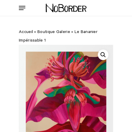
Skip
Menu
to
main
content
Accueil
»
Boutique Galerie
»
Le Bananier
Impérissable 1