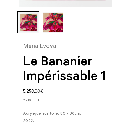
Maria Lvova
Le Bananier
Impérissable 1
5.250,00
€
2.9167 ETH
Acrylique sur toile, 80 / 80cm.
2022.