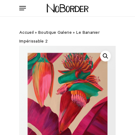
Skip
Menu
to
main
content
Accueil
»
Boutique Galerie
»
Le Bananier
Impérissable 2