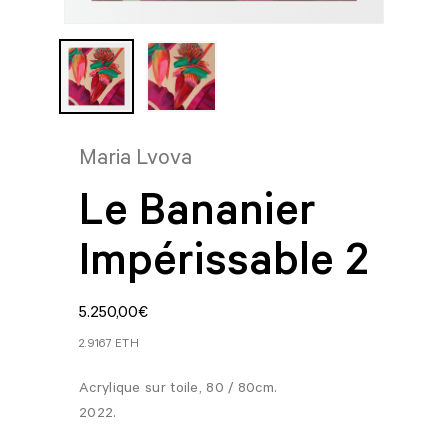
Maria Lvova
Le Bananier
Impérissable 2
5.250,00
€
2.9167 ETH
Acrylique sur toile, 80 / 80cm.
2022.