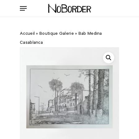
Skip
Menu
to
main
content
Accueil
»
Boutique Galerie
»
Bab Medina
Casablanca