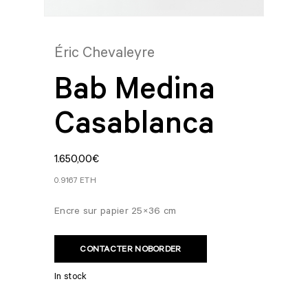
Éric Chevaleyre
Bab Medina
Casablanca
1.650,00
€
0.9167 ETH
Encre sur papier 25×36 cm
CONTACTER NOBORDER
In stock