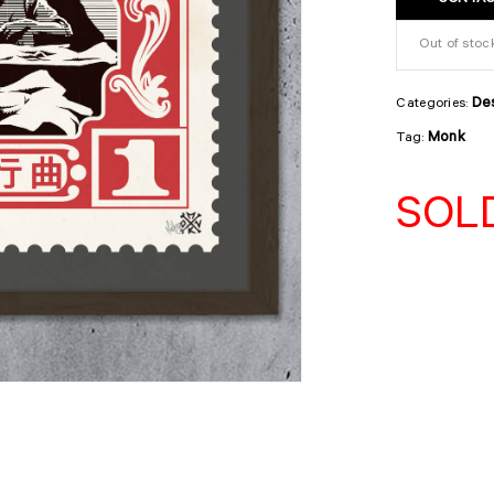
CONTAC
Out of stoc
De
Categories:
Monk
Tag:
SOL