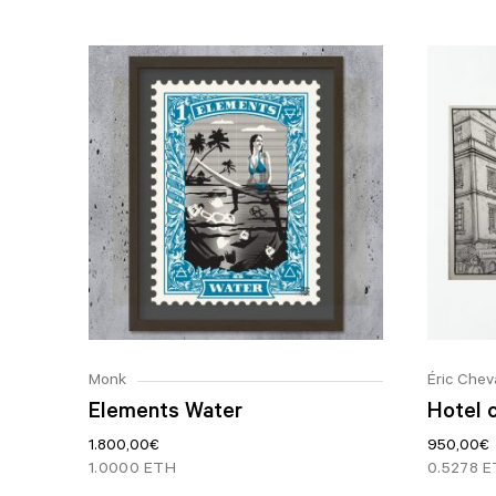
Monk
Éric Chev
Elements Water
Hotel 
1.800,00
€
950,00
€
1.0000 ETH
0.5278 