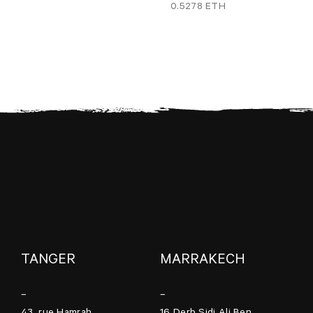
0.5278 ETH
TANGER
MARRAKECH
–
–