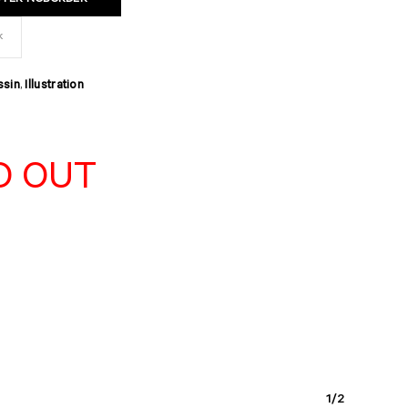
TER NOBORDER
k
ssin
Illustration
,
D OUT
1/2