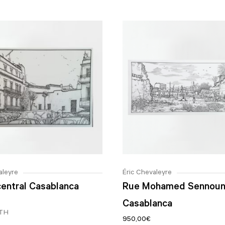
aleyre
Éric Chevaleyre
central Casablanca
Rue Mohamed Sennou
Casablanca
ETH
950,00
€