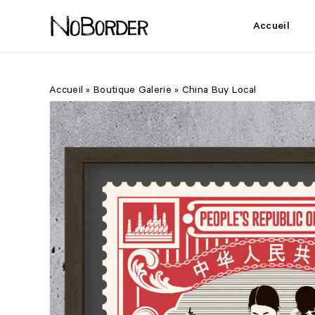
Skip
to
Accueil
main
content
Accueil
»
Boutique Galerie
»
China Buy Local