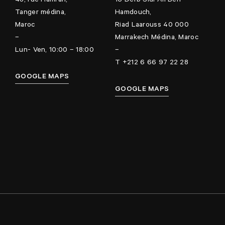
43, rue Hamrah,
16 Derb Sidi Ali Ben
Tanger médina,
Hamdouch,
Maroc
Riad Laarouss 40 000
–
Marrakech Médina, Maroc
Lun- Ven, 10:00 – 18:00
–
T +212 6 66 97 22 28
GOOGLE MAPS
GOOGLE MAPS