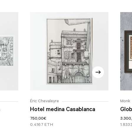
Éric Chevaleyre
Monk
n
Hotel medina Casablanca
Glob
750,00
€
3.300
0.4167 ETH
1.833