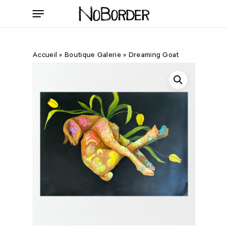
Skip
Menu
to
main
content
Accueil
»
Boutique Galerie
»
Dreaming Goat