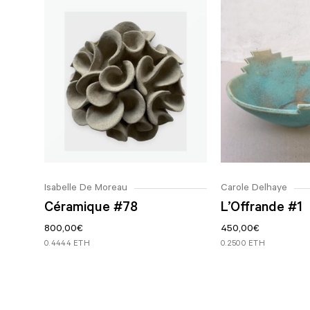
votre tirage.
meilleure façon possible.
Vous pouvez également choisir de retirer
Pour plus d’informations sur les retours et les
votre tirage en personne à la galerie. Nous
remboursements, veuillez lire nos conditions
veillerons à ce que votre tirage soit emballé
générales.
et prêt à partir à votre arrivée.
Veuillez noter que si l’œuvre est expédiée à
l’étranger depuis le Maroc, il se peut que vous
deviez payer des frais d’importation/de
douane qui ne sont pas couverts par nos frais
Isabelle De Moreau
Carole Delhaye
d’expédition.
Céramique #78
L’Offrande #1
800,00
€
450,00
€
0.4444 ETH
0.2500 ETH