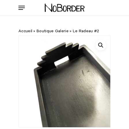
Skip
Menu
to
main
content
Accueil
»
Boutique Galerie
»
Le Radeau #2