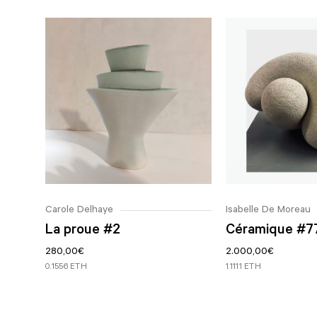
emballés à plat pour garantir la sécurité de
contacter et nous vous aiderons de la
votre tirage.
meilleure façon possible.
Vous pouvez également choisir de retirer
Pour plus d’informations sur les retours et les
votre tirage en personne à la galerie. Nous
remboursements, veuillez lire nos conditions
veillerons à ce que votre tirage soit emballé
générales.
et prêt à partir à votre arrivée.
Veuillez noter que si l’œuvre est expédiée à
l’étranger depuis le Maroc, il se peut que vous
deviez payer des frais d’importation/de
douane qui ne sont pas couverts par nos frais
Carole Delhaye
Isabelle De Moreau
d’expédition.
La proue #2
Céramique #7
280,00
€
2.000,00
€
0.1556 ETH
1.1111 ETH