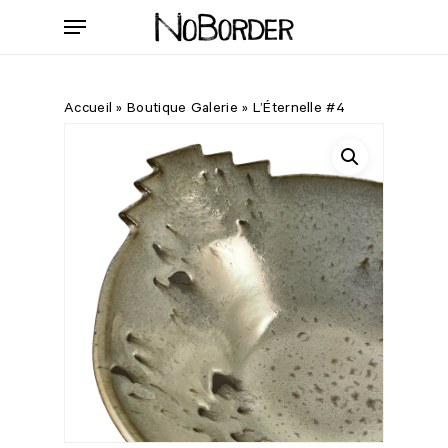
Skip
Menu
to
main
content
Accueil
»
Boutique Galerie
»
L’Éternelle #4