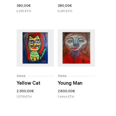
380,00
€
380,00
€
0.2111 ETH
0.2111 ETH
Aïssa
Aïssa
Yellow Cat
Young Man
2.300,00
€
2.600,00
€
1.2778 ETH
1.4444 ETH