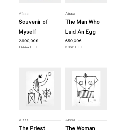
Aïssa
Aïssa
Souvenir of
The Man Who
Myself
Laid An Egg
2.600,00
€
650,00
€
1.4444 ETH
0.3611 ETH
Aïssa
Aïssa
The Priest
The Woman