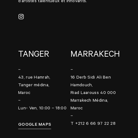
d’artistes talentueux et innovants.
TANGER
MARRAKECH
–
–
43, rue Hamrah,
16 Derb Sidi Ali Ben
Tanger médina,
Hamdouch,
Maroc
Riad Laarouss 40 000
–
Marrakech Médina,
Lun- Ven, 10:00 – 18:00
Maroc
–
T +212 6 66 97 22 28
GOOGLE MAPS