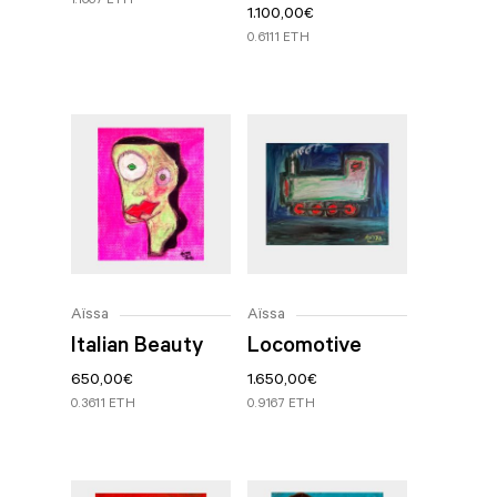
1.1667 ETH
1.100,00
€
0.6111 ETH
Aïssa
Aïssa
Italian Beauty
Locomotive
650,00
€
1.650,00
€
0.3611 ETH
0.9167 ETH