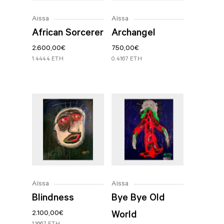
Aissa
Aïssa
African Sorcerer
Archangel
2.600,00
€
750,00
€
1.4444 ETH
0.4167 ETH
Aïssa
Aïssa
Blindness
Bye Bye Old
2.100,00
€
World