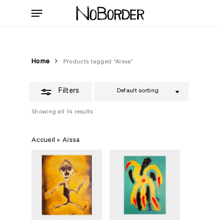
Skip
Menu
to
Close
main
Filters
content
Home
Products tagged “Aïssa”
Filters
Default sorting
Showing all 14 results
Accueil
»
Aïssa