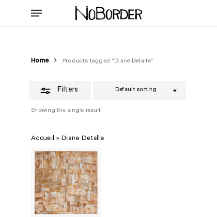
Skip
Menu
to
Close
main
Filters
content
Home
Products tagged “Diane Detalle”
Filters
Default sorting
Showing the single result
Accueil
»
Diane Detalle